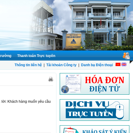
 trường
Thanh toán Trực tuyến
Thông tin liên hệ
|
Tài khoản Công ty
|
Danh bạ Điện thoại
rả lời: Khách hàng muốn yêu cầu