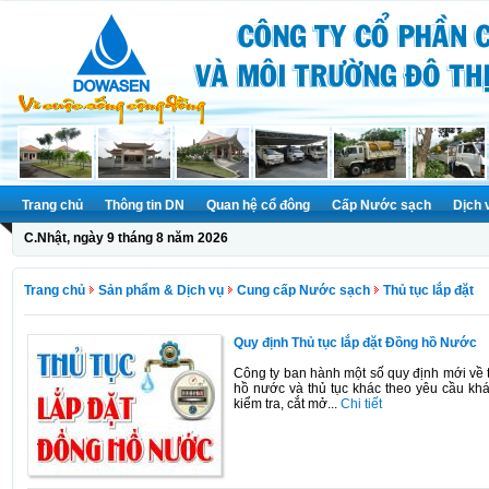
Trang chủ
Thông tin DN
Quan hệ cổ đông
Cấp Nước sạch
Dịch 
C.Nhật, ngày 9 tháng 8 năm 2026
Trang chủ
Sản phẩm & Dịch vụ
Cung cấp Nước sạch
Thủ tục lắp đặt
Quy định Thủ tục lắp đặt Đồng hồ Nước
Công ty ban hành một số quy định mới về t
hồ nước và thủ tục khác theo yêu cầu khá
kiểm tra, cắt mở...
Chi tiết