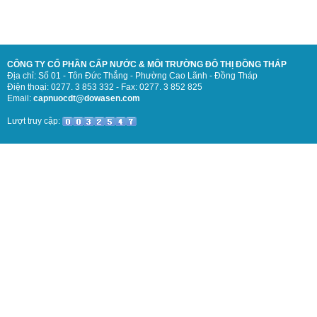
CÔNG TY CỔ PHẦN CẤP NƯỚC & MÔI TRƯỜNG ĐÔ THỊ ĐỒNG THÁP
Địa chỉ: Số 01 - Tôn Đức Thắng - Phường Cao Lãnh - Đồng Tháp
Điện thoại: 0277. 3 853 332 - Fax: 0277. 3 852 825
Email:
capnuocdt@dowasen.com
Lượt truy cập: