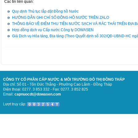
Các tin liên quan:
Quy định Thủ tục lắp đặt Đồng hồ Nước
HƯỚNG DẪN GHI CHỈ SỐ ĐỒNG HỒ NƯỚC TRÊN ZALO
THÔNG BÁO VỀ ĐIỂM THU TIỀN NƯỚC SẠCH VÀ RÁC THẢI TRÊN ĐỊA 
Hợp đồng dịch vụ Cấp nước Công ty DOWASEN
Giá Dịch vụ Hỏa táng, Địa táng (Theo Quyết định số 302/QĐ-UBND-HC n
CÔNG TY CỔ PHẦN CẤP NƯỚC & MÔI TRƯỜNG ĐÔ THỊ ĐỒNG THÁP
Địa chỉ: Số 01 - Tôn Đức Thắng - Phường Cao Lãnh - Đồng Tháp
Điện thoại: 0277. 3 853 332 - Fax: 0277. 3 852 825
Email:
capnuocdt@dowasen.com
Lượt truy cập: