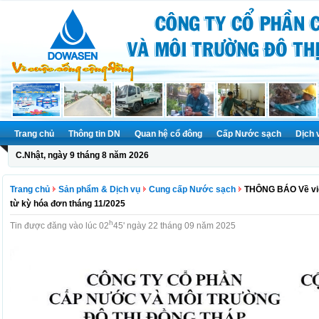
Trang chủ
Thông tin DN
Quan hệ cổ đông
Cấp Nước sạch
Dịch 
C.Nhật, ngày 9 tháng 8 năm 2026
Trang chủ
Sản phẩm & Dịch vụ
Cung cấp Nước sạch
THÔNG BÁO Về việ
từ kỳ hóa đơn tháng 11/2025
h
Tin được đăng vào lúc 02
45' ngày 22 tháng 09 năm 2025