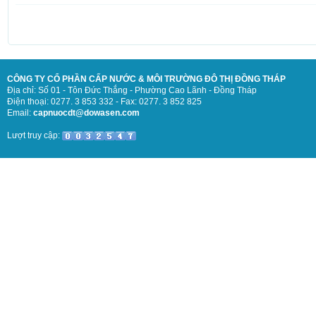
CÔNG TY CỔ PHẦN CẤP NƯỚC & MÔI TRƯỜNG ĐÔ THỊ ĐỒNG THÁP
Địa chỉ: Số 01 - Tôn Đức Thắng - Phường Cao Lãnh - Đồng Tháp
Điện thoại: 0277. 3 853 332 - Fax: 0277. 3 852 825
Email:
capnuocdt@dowasen.com
Lượt truy cập: