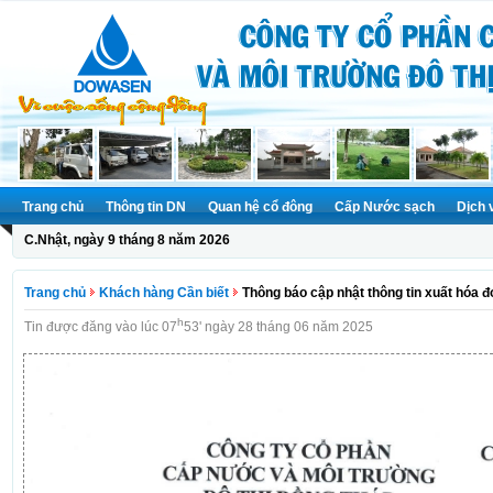
Trang chủ
Thông tin DN
Quan hệ cổ đông
Cấp Nước sạch
Dịch 
C.Nhật, ngày 9 tháng 8 năm 2026
Trang chủ
Khách hàng Cần biết
Thông báo cập nhật thông tin xuất hóa đ
h
Tin được đăng vào lúc 07
53' ngày 28 tháng 06 năm 2025