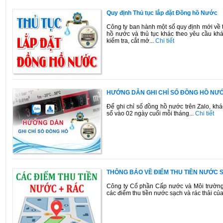
Quy định Thủ tục lắp đặt Đồng hồ Nước
Công ty ban hành một số quy định mới về t
hồ nước và thủ tục khác theo yêu cầu khá
kiểm tra, cắt mở...
Chi tiết
HƯỚNG DẪN GHI CHỈ SỐ ĐỒNG HỒ NƯ
Để ghi chỉ số đồng hồ nước trên Zalo, khác
số vào 02 ngày cuối mỗi tháng...
Chi tiết
THÔNG BÁO VỀ ĐIỂM THU TIỀN NƯỚC 
Công ty Cổ phần Cấp nước và Môi trườn
các điểm thu tiền nước sạch và rác thải c