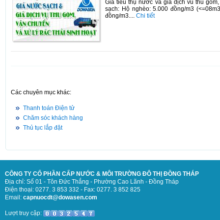
Giá tiêu thụ nước và giá dịch vu thu gom,
sạch: Hộ nghèo: 5.000 đồng/m3 (<=08m3/h
đồng/m3....
Chi tiết
Các chuyên mục khác:
Thanh toán Điện tử
Chăm sóc khách hàng
Thủ tục lắp đặt
CÔNG TY CỔ PHẦN CẤP NƯỚC & MÔI TRƯỜNG ĐÔ THỊ ĐỒNG THÁP
Địa chỉ: Số 01 - Tôn Đức Thắng - Phường Cao Lãnh - Đồng Tháp
Điện thoại: 0277. 3 853 332 - Fax: 0277. 3 852 825
Email:
capnuocdt@dowasen.com
Lượt truy cập: