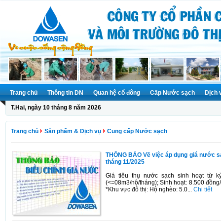
Trang chủ
Thông tin DN
Quan hệ cổ đông
Cấp Nước sạch
Dịch 
T.Hai, ngày 10 tháng 8 năm 2026
Trang chủ
Sản phẩm & Dịch vụ
Cung cấp Nước sạch
THÔNG BÁO Về việc áp dụng giá nước sạ
tháng 11/2025
Giá tiêu thụ nước sạch sinh hoạt từ 
(<=08m3/hộ/tháng); Sinh hoạt: 8.500 đồng
*Khu vực đô thị: Hộ nghèo: 5.0...
Chi tiết