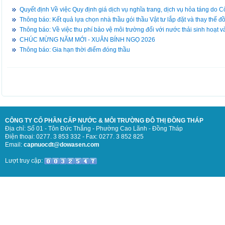
Quyết định Về việc Quy định giá dịch vụ nghĩa trang, dịch vụ hỏa táng do
Thông báo: Kết quả lựa chọn nhà thầu gói thầu Vật tư lắp đặt và thay thế 
Thông báo: Về việc thu phí bảo vệ môi trường đối với nước thải sinh hoạt v
CHÚC MỪNG NĂM MỚI - XUÂN BÍNH NGỌ 2026
Thông báo: Gia hạn thời điểm đóng thầu
CÔNG TY CỔ PHẦN CẤP NƯỚC & MÔI TRƯỜNG ĐÔ THỊ ĐỒNG THÁP
Địa chỉ: Số 01 - Tôn Đức Thắng - Phường Cao Lãnh - Đồng Tháp
Điện thoại: 0277. 3 853 332 - Fax: 0277. 3 852 825
Email:
capnuocdt@dowasen.com
Lượt truy cập: