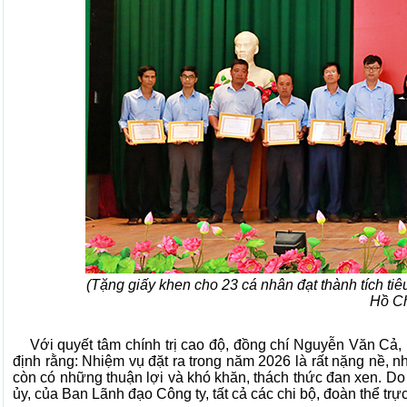
(Tặng giấy khen cho 23 cá nhân đạt thành tích tiê
Hồ Ch
Với quyết tâm chính trị cao độ, đồng chí Nguyễn Văn Cả, Bí
định rằng:
Nhiệm vụ đặt ra trong năm 2026 là rất nặng nề, n
còn có những thuận lợi và khó khăn, thách thức đan xen. Do 
ủy, của Ban Lãnh đạo Công ty, tất cả các chi bộ, đoàn thể trự