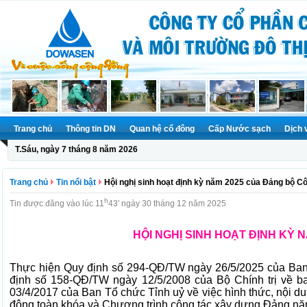
Trang chủ
Thông tin DN
Quan hệ cổ đông
Cấp Nước sạch
Dịch 
T.Sáu, ngày 7 tháng 8 năm 2026
Trang chủ
Tin nổi bật
Hội nghị sinh hoạt định kỳ năm 2025 của Đảng bộ
h
Tin được đăng vào lúc 11
43' ngày 30 tháng 12 năm 2025
HỘI NGHỊ SINH HOẠT ĐỊNH KỲ
Thực hiện Quy định số 294-QĐ/TW ngày 26/5/2025 của Ban Ch
định số 158-QĐ/TW ngày 12/5/2008 của Bộ Chính trị v
03/4/2017 của Ban Tổ chức Tỉnh uỷ về việc hình thức, nội dun
động toàn khóa và Chương trình công tác xây dựng Đảng n