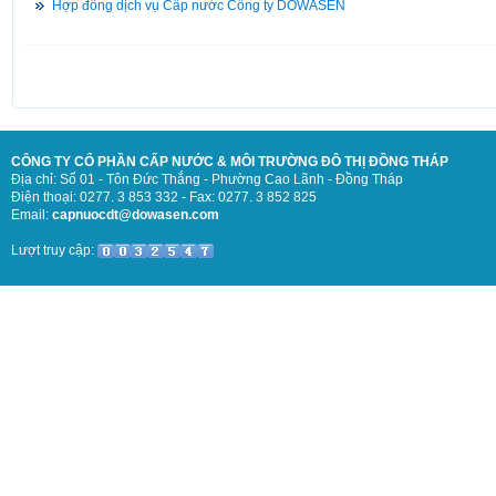
Hợp đồng dịch vụ Cấp nước Công ty DOWASEN
CÔNG TY CỔ PHẦN CẤP NƯỚC & MÔI TRƯỜNG ĐÔ THỊ ĐỒNG THÁP
Địa chỉ: Số 01 - Tôn Đức Thắng - Phường Cao Lãnh - Đồng Tháp
Điện thoại: 0277. 3 853 332 - Fax: 0277. 3 852 825
Email:
capnuocdt@dowasen.com
Lượt truy cập: