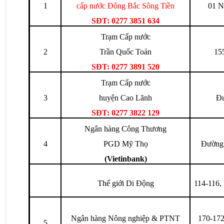
1
cấp nước Đông Bắc Sông Tiền
01 N
SĐT:
0277
3851
634
Trạm Cấp nước
2
Trần Quốc Toản
15
SĐT:
0277
3891
520
Trạm Cấp nước
3
huyện Cao Lãnh
Đư
SĐT:
0277
3822
129
Ngân hàng Công Thương
4
PGD Mỹ Thọ
Đường 
(Vietinbank)
Thế giới Di Động
114-116,
Ngân hàng Nông nghiệp & PTNT
170-172
5