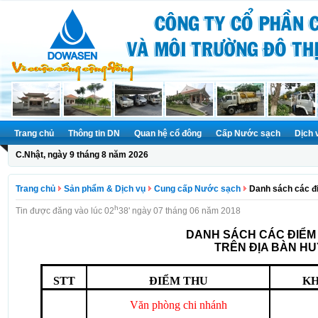
Trang chủ
Thông tin DN
Quan hệ cổ đông
Cấp Nước sạch
Dịch 
C.Nhật, ngày 9 tháng 8 năm 2026
Trang chủ
Sản phẩm & Dịch vụ
Cung cấp Nước sạch
Danh sách các đ
h
Tin được đăng vào lúc 02
38' ngày 07 tháng 06 năm 2018
DANH SÁCH CÁC ĐIỂM 
TRÊN ĐỊA BÀN H
STT
ĐIỂM THU
KH
Văn phòng chi nhánh