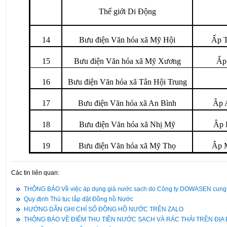
Thế giới Di Động
14
Bưu điện Văn hóa xã Mỹ Hội
Ấp T
15
Bưu điện Văn hóa xã Mỹ Xương
Ấp
16
Bưu điện Văn hóa xã Tân Hội Trung
17
Bưu điện Văn hóa xã An Bình
Âp 
18
Bưu điện Văn hóa xã Nhị Mỹ
Âp 
19
Bưu điện Văn hóa xã Mỹ Thọ
Âp 
Các tin liên quan:
THÔNG BÁO Về việc áp dụng giá nước sạch do Công ty DOWASEN cung cấ
Quy định Thủ tục lắp đặt Đồng hồ Nước
HƯỚNG DẪN GHI CHỈ SỐ ĐỒNG HỒ NƯỚC TRÊN ZALO
THÔNG BÁO VỀ ĐIỂM THU TIỀN NƯỚC SẠCH VÀ RÁC THẢI TRÊN ĐỊA